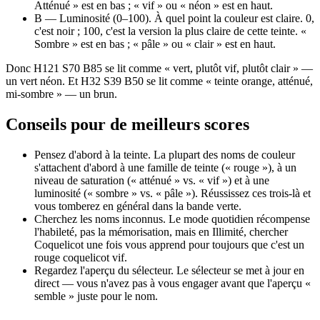
Atténué » est en bas ; « vif » ou « néon » est en haut.
B
—
Luminosité
(0–100). À quel point la couleur est claire. 0,
c'est noir ; 100, c'est la version la plus claire de cette teinte. «
Sombre » est en bas ; « pâle » ou « clair » est en haut.
Donc H121 S70 B85 se lit comme « vert, plutôt vif, plutôt clair » —
un vert néon. Et H32 S39 B50 se lit comme « teinte orange, atténué,
mi-sombre » — un brun.
Conseils pour de meilleurs scores
Pensez d'abord à la teinte.
La plupart des noms de couleur
s'attachent d'abord à une famille de teinte (« rouge »), à un
niveau de saturation (« atténué » vs. « vif ») et à une
luminosité (« sombre » vs. « pâle »). Réussissez ces trois-là et
vous tomberez en général dans la bande verte.
Cherchez les noms inconnus.
Le mode quotidien récompense
l'habileté, pas la mémorisation, mais en Illimité, chercher
Coquelicot une fois vous apprend pour toujours que c'est un
rouge coquelicot vif.
Regardez l'aperçu du sélecteur.
Le sélecteur se met à jour en
direct — vous n'avez pas à vous engager avant que l'aperçu «
semble » juste pour le nom.