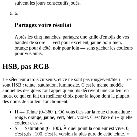
suivent les jours consécutifs joués.
6
.
Partagez votre résultat
Après les cinq manches, partagez une grille d'emojis de vos
bandes de score — vert pour excellent, jaune pour bien,
orange pour à côté, noir pour loin — sans gâcher les couleurs
pour vos amis.
HSB, pas RGB
Le sélecteur a trois curseurs, et ce ne sont pas rouge/vert/bleu — ce
sont HSB : teinte, saturation, luminosité. C'est le même modèle
auquel les designers font appel quand ils décrivent une couleur en
mots, ce qui en fait un meilleur choix pour la façon dont la plupart
des noms de couleur fonctionnent.
H
—
Teinte
(0–360°). Où vous êtes sur la roue chromatique :
rouge, orange, jaune, vert, bleu, violet. C'est l'axe du « quelle
couleur c'est ».
S
—
Saturation
(0–100). À quel point la couleur est vive. 0,
c'est gris ; 100, c'est la version la plus pure de cette teinte. «