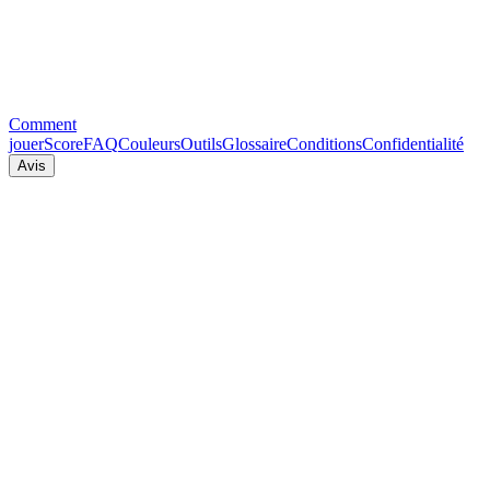
Comment
jouer
Score
FAQ
Couleurs
Outils
Glossaire
Conditions
Confidentialité
Avis