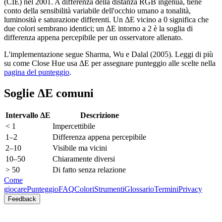
(CIE) nel 2001. A differenza della distanza RGB ingenua, tiene
conto della sensibilità variabile dell'occhio umano a tonalità,
luminosità e saturazione differenti. Un ΔE vicino a 0 significa che
due colori sembrano identici; un ΔE intorno a 2 è la soglia di
differenza appena percepibile per un osservatore allenato.
L'implementazione segue Sharma, Wu e Dalal (2005). Leggi di più
su come Close Hue usa ΔE per assegnare punteggio alle scelte nella
pagina del punteggio
.
Soglie ΔE comuni
Intervallo ΔE
Descrizione
< 1
Impercettibile
1–2
Differenza appena percepibile
2–10
Visibile ma vicini
10–50
Chiaramente diversi
> 50
Di fatto senza relazione
Come
giocare
Punteggio
FAQ
Colori
Strumenti
Glossario
Termini
Privacy
Feedback