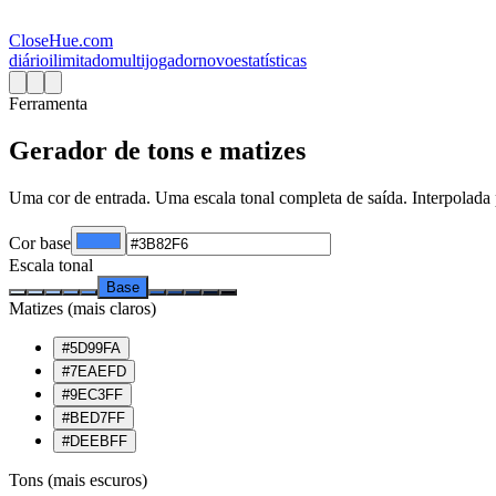
CloseHue.com
diário
ilimitado
multijogador
novo
estatísticas
Ferramenta
Gerador de tons e matizes
Uma cor de entrada. Uma escala tonal completa de saída. Interpolada
Cor base
Escala tonal
Base
Matizes (mais claros)
#5D99FA
#7EAEFD
#9EC3FF
#BED7FF
#DEEBFF
Tons (mais escuros)