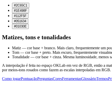
#2C65C1
#1E498F
#112F5F
#051634
#01030E
Matizes, tons e tonalidades
Matiz
— cor base + branco. Mais claro, frequentemente um pouco
Tom
— cor base + preto. Mais escuro, frequentemente visualmen
Tonalidade
— cor base + cinza. Mesma luminosidade, menos sat
A interpolação é feita no espaço OKLab em vez de RGB, então a matiz
por meios-tons rosados como fazem as escalas interpoladas em RGB.
Como jogar
Pontuação
Perguntas
Cores
Ferramentas
Glossário
Termos
Pr