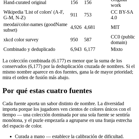
Hand-curated original
156
156
work
Wikipedia 'List of colors' (A-F,
CC BY-SA
911
753
G-M, N-Z)
4.0
meodai/color-names (goodName
4,926
4,681
MIT
subset)
CC0 (public
xkcd color survey
950
587
domain)
Combinado y deduplicado
6,943
6,177
Mixto
La colección combinada (6.177) es menor que la suma de los
conservados (
6,177
) por la deduplicación cruzada de nombres. Si el
mismo nombre aparece en dos fuentes, gana la de mayor prioridad;
mira el orden de fusión más abajo.
Por qué estas cuatro fuentes
Cada fuente aporta un sabor distinto de nombre. La diversidad
importa porque los jugadores ven cientos de colores únicos con el
tiempo — una colección dominada por una sola fuente se sentiría
monótona, y el puzle empezaría a agruparse en una franja estrecha
del espacio de color.
Curada a mano
— establece la calibración de dificultad.