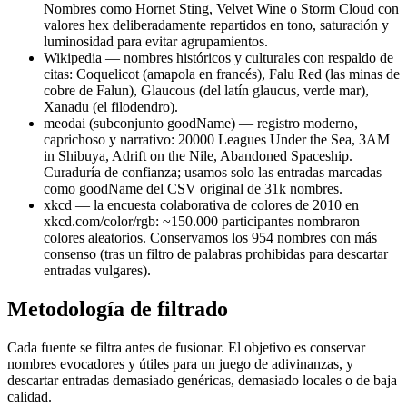
Nombres como Hornet Sting, Velvet Wine o Storm Cloud con
valores hex deliberadamente repartidos en tono, saturación y
luminosidad para evitar agrupamientos.
Wikipedia
— nombres históricos y culturales con respaldo de
citas: Coquelicot (amapola en francés), Falu Red (las minas de
cobre de Falun), Glaucous (del latín glaucus, verde mar),
Xanadu (el filodendro).
meodai (subconjunto goodName)
— registro moderno,
caprichoso y narrativo: 20000 Leagues Under the Sea, 3AM
in Shibuya, Adrift on the Nile, Abandoned Spaceship.
Curaduría de confianza; usamos solo las entradas marcadas
como goodName del CSV original de 31k nombres.
xkcd
— la encuesta colaborativa de colores de 2010 en
xkcd.com/color/rgb: ~150.000 participantes nombraron
colores aleatorios. Conservamos los 954 nombres con más
consenso (tras un filtro de palabras prohibidas para descartar
entradas vulgares).
Metodología de filtrado
Cada fuente se filtra antes de fusionar. El objetivo es conservar
nombres evocadores y útiles para un juego de adivinanzas, y
descartar entradas demasiado genéricas, demasiado locales o de baja
calidad.