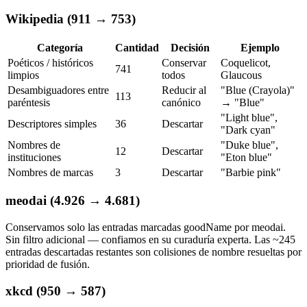
Wikipedia (911 → 753)
Categoría
Cantidad
Decisión
Ejemplo
Poéticos / históricos
Conservar
Coquelicot,
741
limpios
todos
Glaucous
Desambiguadores entre
Reducir al
"Blue (Crayola)"
113
paréntesis
canónico
→ "Blue"
"Light blue",
Descriptores simples
36
Descartar
"Dark cyan"
Nombres de
"Duke blue",
12
Descartar
instituciones
"Eton blue"
Nombres de marcas
3
Descartar
"Barbie pink"
meodai (4.926 → 4.681)
Conservamos solo las entradas marcadas goodName por meodai.
Sin filtro adicional — confiamos en su curaduría experta. Las ~245
entradas descartadas restantes son colisiones de nombre resueltas por
prioridad de fusión.
xkcd (950 → 587)