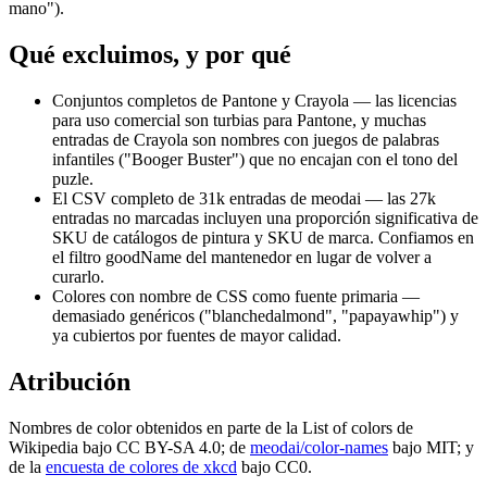
mano").
Qué excluimos, y por qué
Conjuntos completos de Pantone y Crayola
— las licencias
para uso comercial son turbias para Pantone, y muchas
entradas de Crayola son nombres con juegos de palabras
infantiles ("Booger Buster") que no encajan con el tono del
puzle.
El CSV completo de 31k entradas de meodai
— las 27k
entradas no marcadas incluyen una proporción significativa de
SKU de catálogos de pintura y SKU de marca. Confiamos en
el filtro goodName del mantenedor en lugar de volver a
curarlo.
Colores con nombre de CSS
como fuente primaria —
demasiado genéricos ("blanchedalmond", "papayawhip") y
ya cubiertos por fuentes de mayor calidad.
Atribución
Nombres de color obtenidos en parte de la List of colors de
Wikipedia bajo CC BY-SA 4.0; de
meodai/color-names
bajo MIT; y
de la
encuesta de colores de xkcd
bajo CC0.