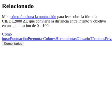
Relacionado
Mira
cómo funciona la puntuación
para leer sobre la fórmula
CIEDE2000 ΔE que convierte la distancia entre intento y objetivo
en una puntuación de 0 a 100.
Cómo
jugar
Puntuación
Preguntas
Colores
Herramientas
Glosario
Términos
Priv
Comentarios