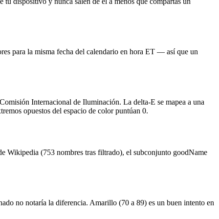
e tu dispositivo y nunca salen de él a menos que compartas un
ores para la misma fecha del calendario en hora ET — así que un
 Comisión Internacional de Iluminación. La delta-E se mapea a una
xtremos opuestos del espacio de color puntúan 0.
' de Wikipedia (753 nombres tras filtrado), el subconjunto goodName
ado no notaría la diferencia. Amarillo (70 a 89) es un buen intento en