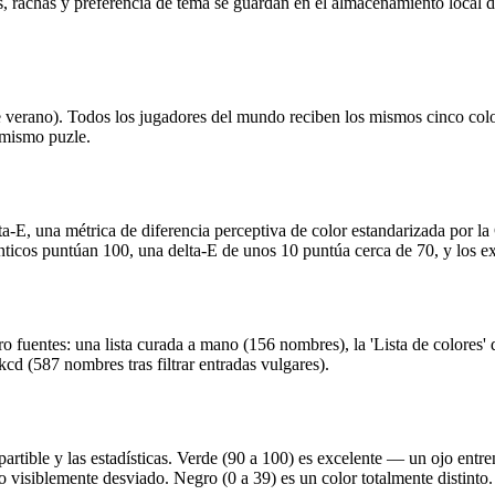
, rachas y preferencia de tema se guardan en el almacenamiento local d
e verano). Todos los jugadores del mundo reciben los mismos cinco col
 mismo puzle.
E, una métrica de diferencia perceptiva de color estandarizada por la
ticos puntúan 100, una delta-E de unos 10 puntúa cerca de 70, y los e
o fuentes: una lista curada a mano (156 nombres), la 'Lista de colores
d (587 nombres tras filtrar entradas vulgares).
tible y las estadísticas. Verde (90 a 100) es excelente — un ojo entren
ro visiblemente desviado. Negro (0 a 39) es un color totalmente distinto.