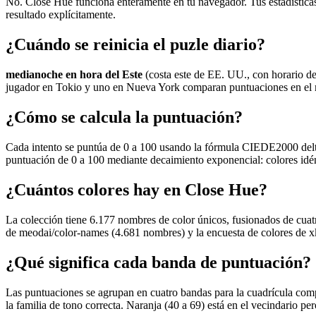
No. Close Hue funciona enteramente en tu navegador. Tus estadísticas
resultado explícitamente.
¿Cuándo se reinicia el puzle diario?
medianoche en hora del Este
(costa este de EE. UU., con horario d
jugador en Tokio y uno en Nueva York comparan puntuaciones en el
¿Cómo se calcula la puntuación?
Cada intento se puntúa de 0 a 100 usando la fórmula CIEDE2000 delta-
puntuación de 0 a 100 mediante decaimiento exponencial: colores idén
¿Cuántos colores hay en Close Hue?
La colección tiene 6.177 nombres de color únicos, fusionados de cuatr
de meodai/color-names (4.681 nombres) y la encuesta de colores de xkc
¿Qué significa cada banda de puntuación?
Las puntuaciones se agrupan en cuatro bandas para la cuadrícula compar
la familia de tono correcta. Naranja (40 a 69) está en el vecindario pe