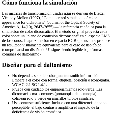
Cómo funciona la simulación
Las matrices de transformación usadas aquí se derivan de Brettel,
Viénot y Mollon (1997), "Computerized simulation of color
appearance for dichromats" (Journal of the Optical Society of
America A, 14(10), 2647–2655) — la referencia canónica para la
simulación de color dicromático. El método original proyecta cada
color sobre un "plano de confusión dicromática" en el espacio LMS
de los conos; la aproximación en espacio RGB que usamos produce
un resultado visualmente equivalente para el caso de uso típico
(comprobar si un diseño de UI sigue siendo legible bajo formas
comunes de daltonismo).
Diseñar para el daltonismo
No dependas solo del color
para transmitir información.
Empareja el color con forma, etiqueta, posición o iconografía.
WCAG 2.1 SC 1.4.1.
Prueba con cuidado los emparejamientos rojo-verde.
Las
dicromacias más comunes (protanopía, deuteranopía)
colapsan rojo y verde en amarillos turbios similares.
Usa contraste suficiente.
Incluso con una diferencia de tono
perceptible, el bajo contraste amplifica el impacto de la
deficiencia de visión cromática.