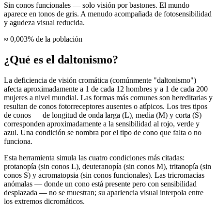
Sin conos funcionales — solo visión por bastones. El mundo
aparece en tonos de gris. A menudo acompañada de fotosensibilidad
y agudeza visual reducida.
≈ 0,003% de la población
¿Qué es el daltonismo?
La deficiencia de visión cromática (comúnmente "daltonismo")
afecta aproximadamente a 1 de cada 12 hombres y a 1 de cada 200
mujeres a nivel mundial. Las formas más comunes son hereditarias y
resultan de conos fotorreceptores ausentes o atípicos. Los tres tipos
de conos — de longitud de onda larga (L), media (M) y corta (S) —
corresponden aproximadamente a la sensibilidad al rojo, verde y
azul. Una condición se nombra por el tipo de cono que falta o no
funciona.
Esta herramienta simula las cuatro condiciones más citadas:
protanopía (sin conos L), deuteranopía (sin conos M), tritanopía (sin
conos S) y acromatopsia (sin conos funcionales). Las tricromacias
anómalas — donde un cono está presente pero con sensibilidad
desplazada — no se muestran; su apariencia visual interpola entre
los extremos dicromáticos.