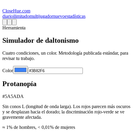
CloseHue.com
diario
ilimitado
multijugador
nuevo
estadísticas
Herramienta
Simulador de daltonismo
Cuatro condiciones, un color. Metodología publicada estándar, para
revisar tu trabajo.
Color
Protanopía
#5A5ADA
Sin conos L (longitud de onda larga). Los rojos parecen más oscuros
y se desplazan hacia el dorado; la discriminación rojo-verde se ve
gravemente afectada.
≈ 1% de hombres, < 0,01% de mujeres