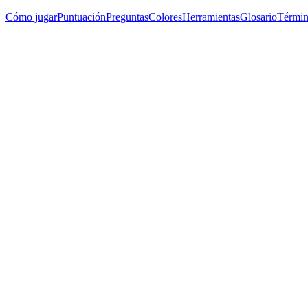
Cómo jugar
Puntuación
Preguntas
Colores
Herramientas
Glosario
Términ