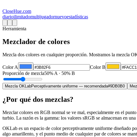
CloseHue.com
diario
ilimitado
multijugador
nuevo
estadísticas
Herramienta
Mezclador de colores
Mezcla dos colores en cualquier proporción. Mostramos la mezcla OKL
Color A
Color B
Proporción de mezcla
50% A · 50% B
Mezcla OKLab
Perceptivamente uniforme — recomendada
#9DB0B0
Mez
¿Por qué dos mezclas?
Mezclar colores en RGB normal se ve mal, especialmente en el punto
turbio. La razón es la gamma: los valores sRGB se almacenan en una cu
OKLab es un espacio de color perceptivamente uniforme diseñado por 
algo amarillento, y el punto medio de cualquier par de colores se mant