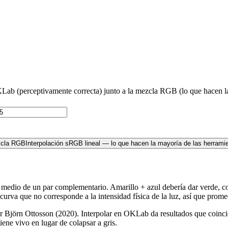
ab (perceptivamente correcta) junto a la mezcla RGB (lo que hacen la 
cla RGB
Interpolación sRGB lineal — lo que hacen la mayoría de las herrami
 medio de un par complementario. Amarillo + azul debería dar verde, 
rva que no corresponde a la intensidad física de la luz, así que prome
Björn Ottosson (2020). Interpolar en OKLab da resultados que coinciden
iene vivo en lugar de colapsar a gris.