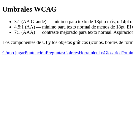
Umbrales WCAG
3:1 (AA Grande)
— mínimo para texto de 18pt o más, o 14pt o 
4.5:1 (AA)
— mínimo para texto normal de menos de 18pt. El 
7:1 (AAA)
— contraste mejorado para texto normal. Aspiraciona
Los componentes de UI y los objetos gráficos (iconos, bordes de for
Cómo jugar
Puntuación
Preguntas
Colores
Herramientas
Glosario
Términ