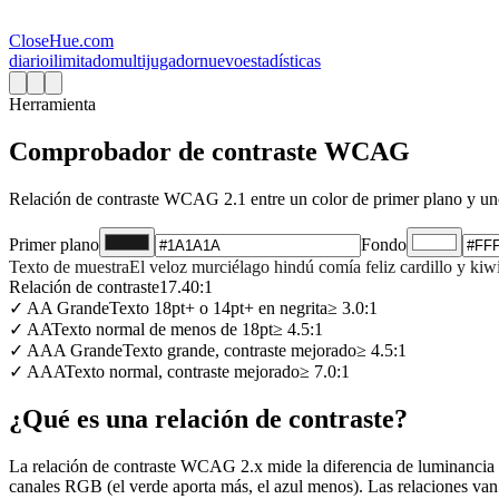
CloseHue.com
diario
ilimitado
multijugador
nuevo
estadísticas
Herramienta
Comprobador de contraste WCAG
Relación de contraste WCAG 2.1 entre un color de primer plano y uno
Primer plano
Fondo
Texto de muestra
El veloz murciélago hindú comía feliz cardillo y kiwi
Relación de contraste
17.40
:1
✓
AA Grande
Texto 18pt+ o 14pt+ en negrita
≥
3.0
:1
✓
AA
Texto normal de menos de 18pt
≥
4.5
:1
✓
AAA Grande
Texto grande, contraste mejorado
≥
4.5
:1
✓
AAA
Texto normal, contraste mejorado
≥
7.0
:1
¿Qué es una relación de contraste?
La relación de contraste WCAG 2.x mide la diferencia de luminancia re
canales RGB (el verde aporta más, el azul menos). Las relaciones van 