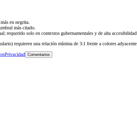
más en negrita.
umbral más citado.
l; requerido solo en contextos gubernamentales y de alta accesibilidad
mulario) requieren una relación mínima de 3:1 frente a colores adyace
os
Privacidad
Comentarios