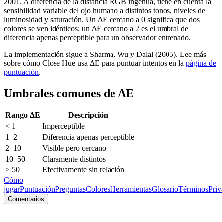
2001. A diferencia de la distancia RGB ingenua, tiene en cuenta la
sensibilidad variable del ojo humano a distintos tonos, niveles de
luminosidad y saturación. Un ΔE cercano a 0 significa que dos
colores se ven idénticos; un ΔE cercano a 2 es el umbral de
diferencia apenas perceptible para un observador entrenado.
La implementación sigue a Sharma, Wu y Dalal (2005). Lee más
sobre cómo Close Hue usa ΔE para puntuar intentos en la
página de
puntuación
.
Umbrales comunes de ΔE
Rango ΔE
Descripción
< 1
Imperceptible
1–2
Diferencia apenas perceptible
2–10
Visible pero cercano
10–50
Claramente distintos
> 50
Efectivamente sin relación
Cómo
jugar
Puntuación
Preguntas
Colores
Herramientas
Glosario
Términos
Priv
Comentarios