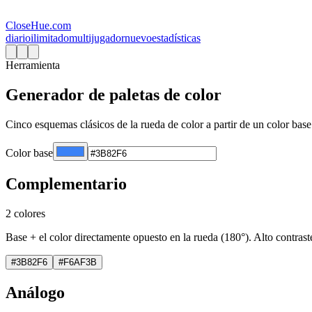
CloseHue.com
diario
ilimitado
multijugador
nuevo
estadísticas
Herramienta
Generador de paletas de color
Cinco esquemas clásicos de la rueda de color a partir de un color base
Color base
Complementario
2 colores
Base + el color directamente opuesto en la rueda (180°). Alto contrast
#3B82F6
#F6AF3B
Análogo