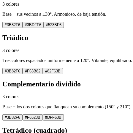
3 colores
Base + sus vecinos a ±30°. Armonioso, de baja tensión.
#3B82F6
#3BDFF6
#523BF6
Triádico
3 colores
Tres colores espaciados uniformemente a 120°. Vibrante, equilibrado.
#3B82F6
#F63B82
#82F63B
Complementario dividido
3 colores
Base + los dos colores que flanquean su complemento (150° y 210°).
#3B82F6
#F6523B
#DFF63B
Tetrádico (cuadrado)