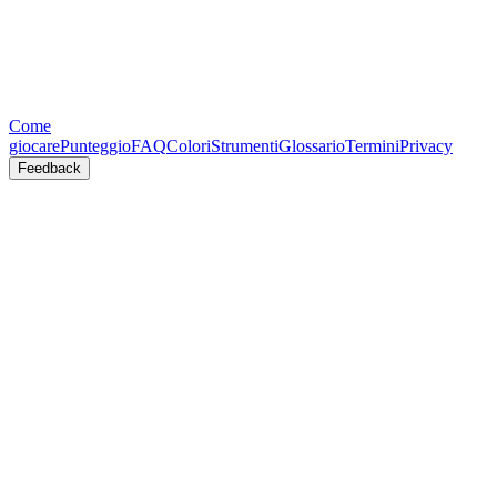
Come
giocare
Punteggio
FAQ
Colori
Strumenti
Glossario
Termini
Privacy
Feedback