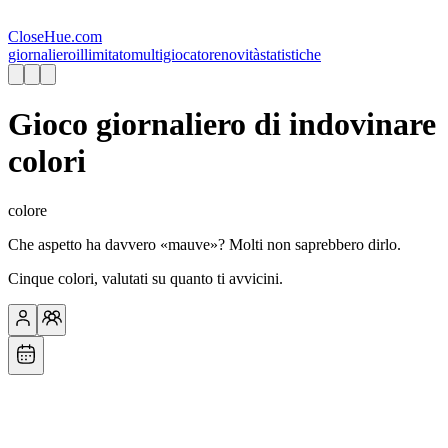
CloseHue.com
giornaliero
illimitato
multigiocatore
novità
statistiche
Gioco giornaliero di indovinare
colori
colore
Che aspetto ha davvero «mauve»? Molti non saprebbero dirlo.
Cinque colori, valutati su quanto ti avvicini.