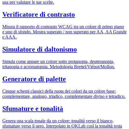
usa per valutare le tue scelte.
Verificatore di contrasto
Misura il rapporto di contrasto WCAG tra un colore di primo piano
e uno di sfondo. Mostra superato / non superato per AA, AA Grande
e AAA.
Simulatore di daltonismo
Simula come appare un colore sotto protanopia, deuteranopia,
tritanopia e acromatopsia. Metodologia Brettel/Viénot/Mollon.
Generatore di palette
Cinque schemi classici della ruota dei colori da un colore base:
complementare, analogo, triadico, complementare diviso e tetradico.
Sfumature e tonalità
Genera una scala tonale da un colore: tonalità verso il bianco,
sfumature verso il nero. Interpolato in OKLab così la tonalità resta