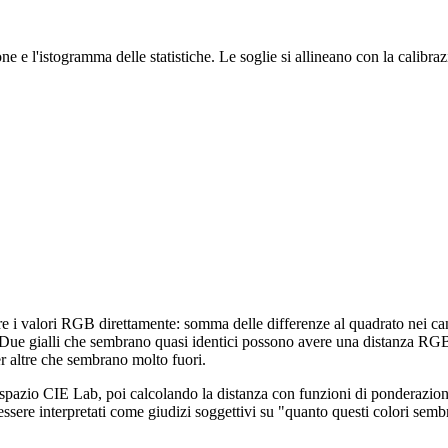
ione e l'istogramma delle statistiche. Le soglie si allineano con la cali
 valori RGB direttamente: somma delle differenze al quadrato nei cana
Due gialli che sembrano quasi identici possono avere una distanza RGB
er altre che sembrano molto fuori.
azio CIE Lab, poi calcolando la distanza con funzioni di ponderazione 
sere interpretati come giudizi soggettivi su "quanto questi colori semb