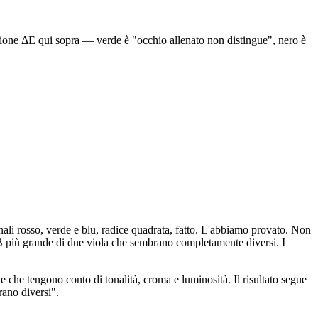
brazione ΔE qui sopra — verde è "occhio allenato non distingue", nero è
li rosso, verde e blu, radice quadrata, fatto. L'abbiamo provato. Non
 più grande di due viola che sembrano completamente diversi. I
che tengono conto di tonalità, croma e luminosità. Il risultato segue
rano diversi".