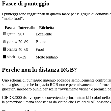
Fasce di punteggio
I punteggi sono raggruppati in quattro fasce per la griglia di condivis
"molto fuori".
Fascia
Intervallo
Etichetta
🟩
green
90+
Eccellente
🟨
yellow
70–89
Buono
🟧
orange
40–69
Fuori
⬛
black
0–39
Molto lontano
Perché non la distanza RGB?
Uno schema di punteggio ingenuo potrebbe semplicemente confrontare i
suona giusto, perché lo spazio RGB non è percettivamente uniforme. 
giocatori sarebbero puniti per scelte "ovviamente vicine" e premiati p
CIEDE2000 risolve questo convertendo prima entrambi i colori nello sp
la percezione umana abbastanza da vicino che i valori di ΔE possano es