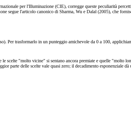
ionale per l'Illuminazione (CIE), corregge queste peculiarità percett
ne segue l'articolo canonico di Sharma, Wu e Dalal (2005), che fornisce 
 fisso). Per trasformarlo in un punteggio amichevole da 0 a 100, applich
le scelte "molto vicine" si sentano ancora premiate e quelle "molto lon
or parte delle scelte vale quasi zero; il decadimento esponenziale dà un