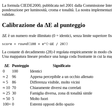
La formula CIEDE2000, pubblicata nel 2001 dalla Commissione Internaz
ponderazione per luminosità, croma e tonalità. La nostra implementazio
validate.
Calibrazione da ΔE al punteggio
ΔE è un numero reale illimitato (0 = identici, senza limite superiore
score = round(100 × e^(−ΔE / 28))
La costante di decadimento (28) è regolata empiricamente in modo che 
Una mappatura lineare produce una lunga coda frustrante in cui la maggi
ΔE
Punteggio
Significato
0
100
Identici
≈ 2
96
Appena percepibile a un occhio allenato
≈ 5
86
Differenza visibile, molto vicini
≈ 10
70
Chiaramente diversi ma correlati
≈ 25
30
Famiglia diversa, zona di tonalità simile
≈ 50
5
Molto fuori
100+
0
Estremi opposti dello spazio