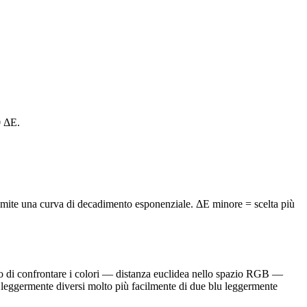
0 ΔE.
amite una curva di decadimento esponenziale. ΔE minore = scelta più
nuo di confrontare i colori — distanza euclidea nello spazio RGB —
i leggermente diversi molto più facilmente di due blu leggermente