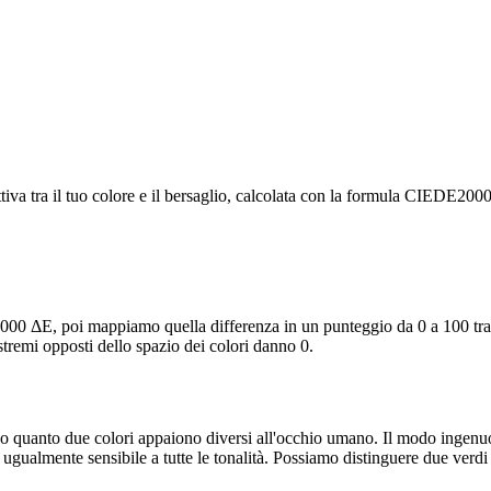
tiva tra il tuo colore e il bersaglio, calcolata con la formula CIEDE200
E2000 ΔE, poi mappiamo quella differenza in un punteggio da 0 a 100 tr
stremi opposti dello spazio dei colori danno 0.
rano quanto due colori appaiono diversi all'occhio umano. Il modo inge
ugualmente sensibile a tutte le tonalità. Possiamo distinguere due verd