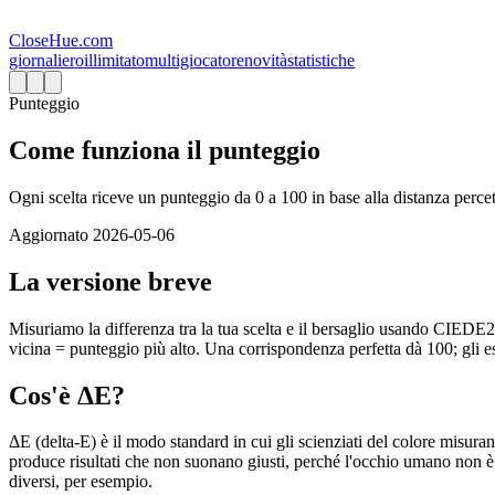
CloseHue.com
giornaliero
illimitato
multigiocatore
novità
statistiche
Punteggio
Come funziona il punteggio
Ogni scelta riceve un punteggio da 0 a 100 in base alla distanza percet
Aggiornato
2026-05-06
La versione breve
Misuriamo la differenza tra la tua scelta e il bersaglio usando CIED
vicina = punteggio più alto. Una corrispondenza perfetta dà 100; gli e
Cos'è ΔE?
ΔE (delta-E) è il modo standard in cui gli scienziati del colore misu
produce risultati che non suonano giusti, perché l'occhio umano non è 
diversi, per esempio.