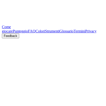
Come
giocare
Punteggio
FAQ
Colori
Strumenti
Glossario
Termini
Privacy
Feedback