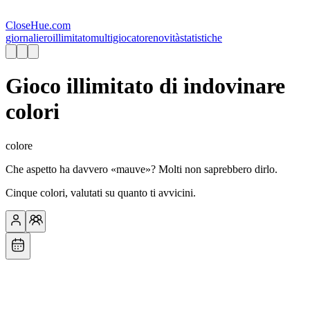
CloseHue.com
giornaliero
illimitato
multigiocatore
novità
statistiche
Gioco illimitato di indovinare
colori
colore
Che aspetto ha davvero «mauve»? Molti non saprebbero dirlo.
Cinque colori, valutati su quanto ti avvicini.