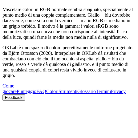
Miscelare colori in RGB normale sembra sbagliato, specialmente al
punto medio di una coppia complementare. Giallo + blu dovrebbe
dare verde, come si fa con la vernice — ma in RGB si mediano in
un grigio torbido. Il motivo è la gamma: i valori sRGB sono
memorizzati su una curva che non corrisponde all'intensità fisica
della luce, quindi farne la media non media nulla di significativo.
OKLab è uno spazio di colore percettivamente uniforme progettato
da Björn Ottosson (2020). Interpolare in OKLab dà risultati che
combaciano con ciò che il tuo occhio si aspetta: giallo + blu dà
verde, rosso + verde dà qualcosa di giallastro, e il punto medio di
una qualsiasi coppia di colori resta vivido invece di collassare in
grigio.
Come
giocare
Punteggio
FAQ
Colori
Strumenti
Glossario
Termini
Privacy
Feedback