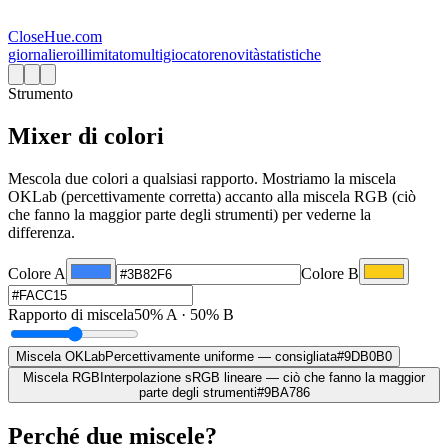
CloseHue.com
giornaliero
illimitato
multigiocatore
novità
statistiche
Strumento
Mixer di colori
Mescola due colori a qualsiasi rapporto. Mostriamo la miscela
OKLab (percettivamente corretta) accanto alla miscela RGB (ciò
che fanno la maggior parte degli strumenti) per vederne la
differenza.
Colore A
Colore B
Rapporto di miscela
50% A · 50% B
Miscela OKLab
Percettivamente uniforme — consigliata
#9DB0B0
Miscela RGB
Interpolazione sRGB lineare — ciò che fanno la maggior
parte degli strumenti
#9BA786
Perché due miscele?