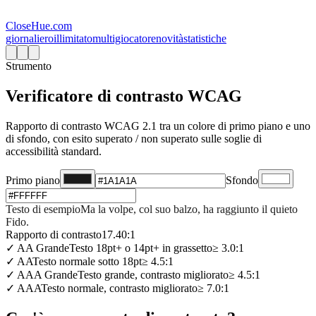
CloseHue.com
giornaliero
illimitato
multigiocatore
novità
statistiche
Strumento
Verificatore di contrasto WCAG
Rapporto di contrasto WCAG 2.1 tra un colore di primo piano e uno
di sfondo, con esito superato / non superato sulle soglie di
accessibilità standard.
Primo piano
Sfondo
Testo di esempio
Ma la volpe, col suo balzo, ha raggiunto il quieto
Fido.
Rapporto di contrasto
17.40
:1
✓
AA Grande
Testo 18pt+ o 14pt+ in grassetto
≥
3.0
:1
✓
AA
Testo normale sotto 18pt
≥
4.5
:1
✓
AAA Grande
Testo grande, contrasto migliorato
≥
4.5
:1
✓
AAA
Testo normale, contrasto migliorato
≥
7.0
:1