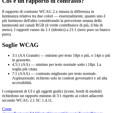
Cos'è un rapporto di contrasto?
Il rapporto di contrasto WCAG 2.x misura la differenza in
luminanza relativa tra due colori — essenzialmente, quanto uno è
più luminoso dell'altro considerando la percezione umana della
luminosità nei canali RGB (il verde contribuisce di più, il blu di
meno). I rapporti vanno da 1:1 (identici) a 21:1 (nero puro su bianco
puro).
Soglie WCAG
3:1 (AA Grande)
— minimo per testo 18pt o più, o 14pt o più
in grassetto.
4.5:1 (AA)
— minimo per testo normale sotto i 18pt. La
soglia più citata.
7:1 (AAA)
— contrasto migliorato per testo normale.
Aspirazionale; richiesto solo in contesti governativi e ad alta
accessibilità.
I componenti di UI e gli oggetti grafici (icone, bordi di moduli)
richiedono un rapporto minimo di 3:1 rispetto ai colori adiacenti
secondo WCAG 2.1 SC 1.4.11.
Come