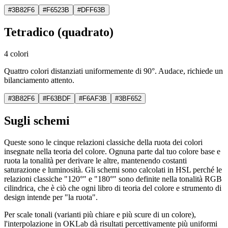
#3B82F6
#F6523B
#DFF63B
Tetradico (quadrato)
4 colori
Quattro colori distanziati uniformemente di 90°. Audace, richiede un
bilanciamento attento.
#3B82F6
#F63BDF
#F6AF3B
#3BF652
Sugli schemi
Queste sono le cinque relazioni classiche della ruota dei colori
insegnate nella teoria del colore. Ognuna parte dal tuo colore base e
ruota la tonalità per derivare le altre, mantenendo costanti
saturazione e luminosità. Gli schemi sono calcolati in HSL perché le
relazioni classiche "120°" e "180°" sono definite nella tonalità RGB
cilindrica, che è ciò che ogni libro di teoria del colore e strumento di
design intende per "la ruota".
Per scale tonali (varianti più chiare e più scure di un colore),
l'interpolazione in OKLab dà risultati percettivamente più uniformi