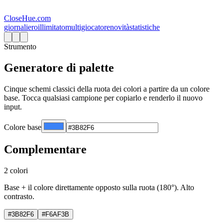
CloseHue.com
giornaliero
illimitato
multigiocatore
novità
statistiche
Strumento
Generatore di palette
Cinque schemi classici della ruota dei colori a partire da un colore
base. Tocca qualsiasi campione per copiarlo e renderlo il nuovo
input.
Colore base
Complementare
2 colori
Base + il colore direttamente opposto sulla ruota (180°). Alto
contrasto.
#3B82F6
#F6AF3B