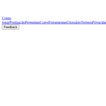
Como
jogar
Pontuação
Perguntas
Cores
Ferramentas
Glossário
Termos
Privacid
Feedback