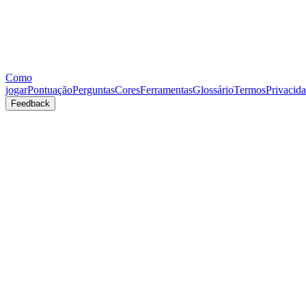
Como
jogar
Pontuação
Perguntas
Cores
Ferramentas
Glossário
Termos
Privacid
Feedback