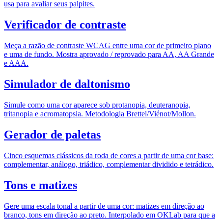
usa para avaliar seus palpites.
Verificador de contraste
Meça a razão de contraste WCAG entre uma cor de primeiro plano
e uma de fundo. Mostra aprovado / reprovado para AA, AA Grande
e AAA.
Simulador de daltonismo
Simule como uma cor aparece sob protanopia, deuteranopia,
tritanopia e acromatopsia. Metodologia Brettel/Viénot/Mollon.
Gerador de paletas
Cinco esquemas clássicos da roda de cores a partir de uma cor base:
complementar, análogo, triádico, complementar dividido e tetrádico.
Tons e matizes
Gere uma escala tonal a partir de uma cor: matizes em direção ao
branco, tons em direção ao preto. Interpolado em OKLab para que a