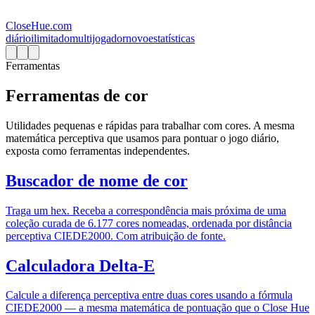
CloseHue.com
diário
ilimitado
multijogador
novo
estatísticas
Ferramentas
Ferramentas de cor
Utilidades pequenas e rápidas para trabalhar com cores. A mesma
matemática perceptiva que usamos para pontuar o jogo diário,
exposta como ferramentas independentes.
Buscador de nome de cor
Traga um hex. Receba a correspondência mais próxima de uma
coleção curada de 6.177 cores nomeadas, ordenada por distância
perceptiva CIEDE2000. Com atribuição de fonte.
Calculadora Delta-E
Calcule a diferença perceptiva entre duas cores usando a fórmula
CIEDE2000 — a mesma matemática de pontuação que o Close Hue