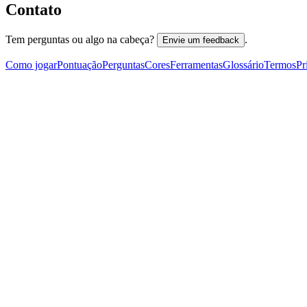
Contato
Tem perguntas ou algo na cabeça?
.
Envie um feedback
Como jogar
Pontuação
Perguntas
Cores
Ferramentas
Glossário
Termos
Pr