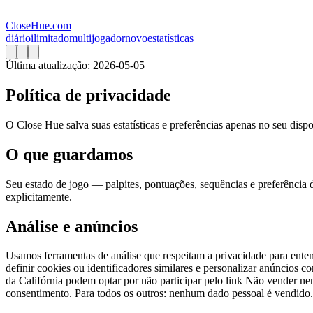
CloseHue.com
diário
ilimitado
multijogador
novo
estatísticas
Última atualização: 2026-05-05
Política de privacidade
O Close Hue salva suas estatísticas e preferências apenas no seu dispo
O que guardamos
Seu estado de jogo — palpites, pontuações, sequências e preferência
explicitamente.
Análise e anúncios
Usamos ferramentas de análise que respeitam a privacidade para enten
definir cookies ou identificadores similares e personalizar anúnci
da Califórnia podem optar por não participar pelo link Não vender n
consentimento. Para todos os outros: nenhum dado pessoal é vendido.