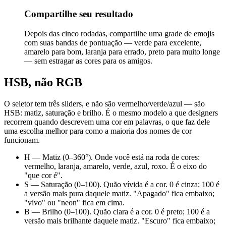
Compartilhe seu resultado
Depois das cinco rodadas, compartilhe uma grade de emojis
com suas bandas de pontuação — verde para excelente,
amarelo para bom, laranja para errado, preto para muito longe
— sem estragar as cores para os amigos.
HSB, não RGB
O seletor tem três sliders, e não são vermelho/verde/azul — são
HSB: matiz, saturação e brilho. É o mesmo modelo a que designers
recorrem quando descrevem uma cor em palavras, o que faz dele
uma escolha melhor para como a maioria dos nomes de cor
funcionam.
H
—
Matiz
(0–360°). Onde você está na roda de cores:
vermelho, laranja, amarelo, verde, azul, roxo. É o eixo do
"que cor é".
S
—
Saturação
(0–100). Quão vívida é a cor. 0 é cinza; 100 é
a versão mais pura daquele matiz. "Apagado" fica embaixo;
"vivo" ou "neon" fica em cima.
B
—
Brilho
(0–100). Quão clara é a cor. 0 é preto; 100 é a
versão mais brilhante daquele matiz. "Escuro" fica embaixo;