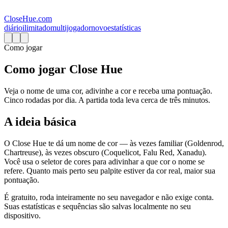
CloseHue.com
diário
ilimitado
multijogador
novo
estatísticas
Como jogar
Como jogar Close Hue
Veja o nome de uma cor, adivinhe a cor e receba uma pontuação.
Cinco rodadas por dia. A partida toda leva cerca de três minutos.
A ideia básica
O Close Hue te dá um nome de cor — às vezes familiar (Goldenrod,
Chartreuse), às vezes obscuro (Coquelicot, Falu Red, Xanadu).
Você usa o seletor de cores para adivinhar a que cor o nome se
refere. Quanto mais perto seu palpite estiver da cor real, maior sua
pontuação.
É gratuito, roda inteiramente no seu navegador e não exige conta.
Suas estatísticas e sequências são salvas localmente no seu
dispositivo.