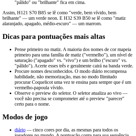
"pálido" ou "brilhante" fica em cima.
Assim, H121 S70 B85 se lê como "verde, bem vívido, bem
brilhante" — um verde neon. E H32 S39 B50 se lê como "matiz
alaranjado, apagado, médio-escuro" — um marrom.
Dicas para pontuações mais altas
Pense primeiro no matiz.
A maioria dos nomes de cor mapeia
primeiro para uma família de matiz ("vermelho"), um nível de
saturação ("apagado" vs. "vivo") e um brilho ("escuro" vs.
"pálido"). Acerte esses três e geralmente cairá na banda verde.
Procure nomes desconhecidos.
O modo diário recompensa
habilidade, não memorização, mas no modo Ilimitado
procurar Coquelicot uma vez te ensina para sempre que é um
vermelho-papoula vívido.
Observe o preview do seletor.
O seletor atualiza ao vivo —
você não precisa se comprometer até o preview "parecer"
certo para o nome.
Modos de jogo
diário
— cinco cores por dia, as mesmas para todos os
jogadores no mundo. A pontuação conta para sua sequência.