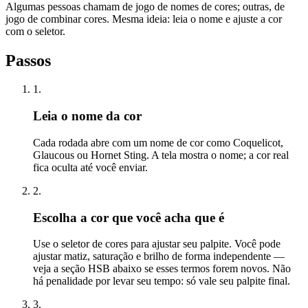
Algumas pessoas chamam de jogo de nomes de cores; outras, de
jogo de combinar cores. Mesma ideia: leia o nome e ajuste a cor
com o seletor.
Passos
1
.
Leia o nome da cor
Cada rodada abre com um nome de cor como Coquelicot,
Glaucous ou Hornet Sting. A tela mostra o nome; a cor real
fica oculta até você enviar.
2
.
Escolha a cor que você acha que é
Use o seletor de cores para ajustar seu palpite. Você pode
ajustar matiz, saturação e brilho de forma independente —
veja a seção HSB abaixo se esses termos forem novos. Não
há penalidade por levar seu tempo: só vale seu palpite final.
3
.